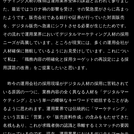
ケティング人材の獲得は運用業界全体の課題と言われて参りまし
た。最近ではコロナ禍の影響を受け、その緊急度がさらに高まっ
たようです。販売会社である銀行や証券が行っていた対面販売
を、デジタル販売へ急速にシフトさせる必要が生じたためです。
その流れで運用業界においてデジタルマーケティング人材の採用
ニーズが高騰しています。ところが現実には、多くの運用会社が
人材確保に難航しているようにお見受けしています。これについ
て私は、「職務内容の明確化と採用ターゲットの再設定による採
用課題の改善」をご提案したいと思います。
昨今の運用会社の採用現場がデジタル人材の採用に苦戦されて
いる原因の一つに、業務内容の全く異なる人材を「デジタルマー
ケティング」という単一の曖昧なキーワードで総括することがあ
るように思われます。運用業界では伝統的に「マーケティング」
という言葉に「営業」や「販売資料作成」の含みをもたせてきた
名残もあり、これが求職者側の認識と乖離するミスマッチの要因
になっているのです。現在、運用業界におけるデジタルマーケテ