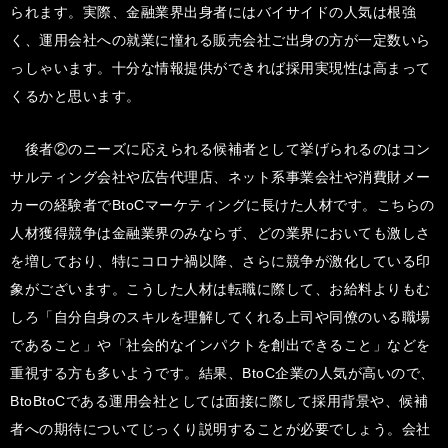
られます。実際、金融業界出身者にはバイサイドの人気は根強
く、運用会社への就業に憧れる販売会社ご出身の方が一定数いら
っしゃいます。十分な情報提供ができれば採用実現性は高まって
くるかと思います。
後者②のニーズに応えられる候補者として挙げられるのはコン
サルティング会社や広告代理店、ネット系事業会社や消費財メー
カーの経験者でBtoCマーケティングに長けた人材です。こちらの
人材獲得競争は金融業界のみならず、どの業界においても激しさ
を増しており、特にコロナ禍以降、さらに競争が激化している印
象がございます。こうした人材は転職に際して、お給料よりもむ
しろ「自分自身のスキルを理解してくれる上司や同僚のいる職場
であること」や「社会的なインパクトを創出できること」などを
重視する方も多いようです。結果、BtoC企業の人気が高いので、
BtoBtoCである運用会社としては面接に際して採用背景や、候補
者への期待についてじっくり説明することが必要でしょう。会社